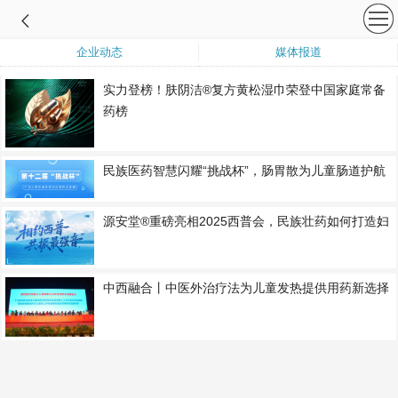
企业动态
媒体报道
实力登榜！肤阴洁®复方黄松湿巾荣登中国家庭常备
药榜
民族医药智慧闪耀“挑战杯”，肠胃散为儿童肠道护航
源安堂®重磅亮相2025西普会，民族壮药如何打造妇
中西融合丨中医外治疗法为儿童发热提供用药新选择